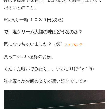
後は冷蔵庫で保存し、2日間ほどでお召し上がりく
ださいとのこと。
6個入り一箱 １０８０円(税込)
で、塩クリーム大福の味はどうなのさ？
気になっちゃいました？（笑）
スミマセン💦
真っ白✨いい塩梅のお粉。
くんくん嗅いでみたり。。いい香り((*´∀｀*))
私小麦とかお餅の香りが凄い好きでしてw