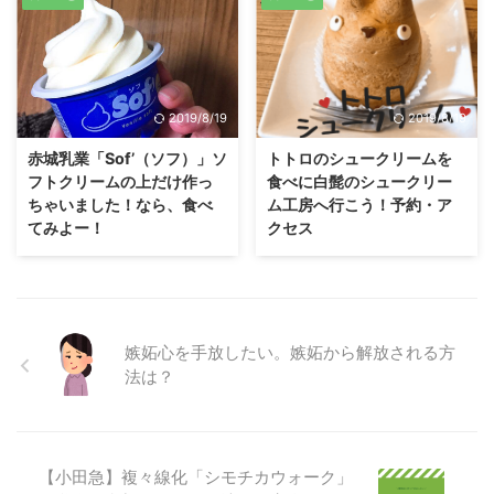
2019/8/19
2019/8/19
赤城乳業「Sof’（ソフ）」ソ
トトロのシュークリームを
フトクリームの上だけ作っ
食べに白髭のシュークリー
ちゃいました！なら、食べ
ム工房へ行こう！予約・ア
てみよー！
クセス
嫉妬心を手放したい。嫉妬から解放される方
法は？
【小田急】複々線化「シモチカウォーク」