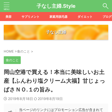
子なし主婦.Style
美容
サプリメント
家庭用脱毛器
ダイエット
ブログ
子なし主婦
HOME
>
食のこと
>
食のこと
岡山空港で買える！本当に美味しいお土
産【ふんわり塩クリーム大福】甘じょっ
ぱさＮＯ.１の旨み。
2019年8月18日
2019年8月19日
当ページのリンクにはプロモーション広告が含まれて