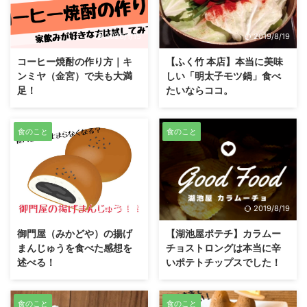
2020/1/15
2019/8/19
コーヒー焼酎の作り方｜キ
【ふく竹 本店】本当に美味
ンミヤ（金宮）で夫も大満
しい「明太子モツ鍋」食べ
足！
たいならココ。
食のこと
食のこと
2019/8/19
2019/8/19
御門屋（みかどや）の揚げ
【湖池屋ポテチ】カラムー
まんじゅうを食べた感想を
チョストロングは本当に辛
述べる！
いポテトチップスでした！
食のこと
食のこと