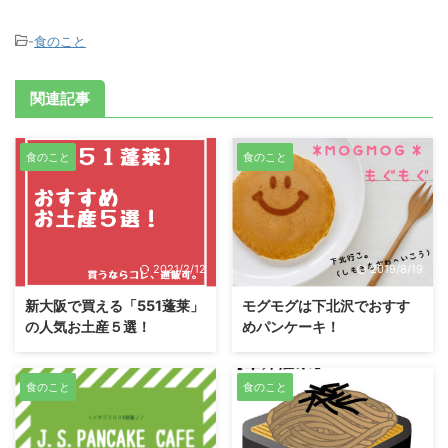
-
食のこと
関連記事
食のこと
食のこと
2021/2/12
2019/8/19
新大阪で買える「551蓬莱」
モグモグは下北沢でおすす
の人気お土産５選！
めパンケーキ！
食のこと
食のこと