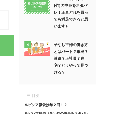
(竹)の中身をネタバ
レ！正直どれを買っ
ても満足できると思
います♪
子なし主婦の働き方
4
とはパート？単発？
派遣？正社員？在
宅？どうやって見つ
ける？
目次
ルピシア福袋は年２回！？
ルピシア福袋（冬）竹の中身をネタバレ