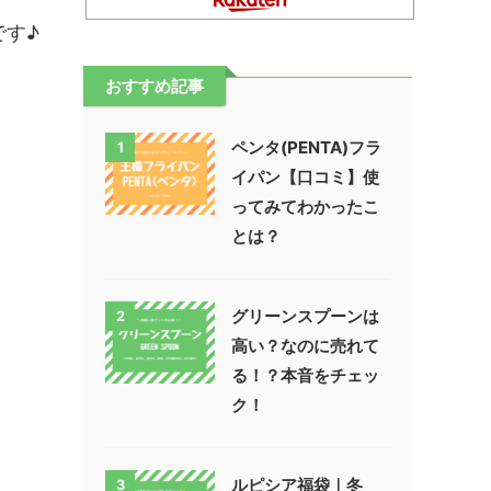
です♪
おすすめ記事
ペンタ(PENTA)フラ
1
イパン【口コミ】使
ってみてわかったこ
とは？
グリーンスプーンは
2
高い？なのに売れて
る！？本音をチェッ
ク！
ルピシア福袋｜冬
3