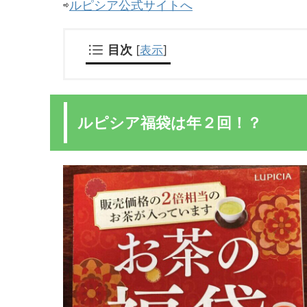
⇨
ルピシア公式サイトへ
目次
[
表示
]
ルピシア福袋は年２回！？