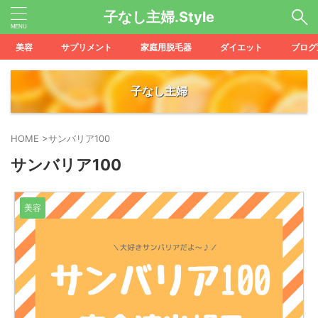
子なし主婦.Style
美容
サプリメント
家庭用脱毛器
ダイエット
ブログ
子なし主婦
HOME
>
サンバリア100
サンバリア100
美容