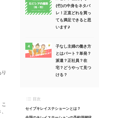
(竹)の中身をネタバ
レ！正直どれを買っ
ても満足できると思
います♪
子なし主婦の働き方
4
とはパート？単発？
派遣？正社員？在
宅？どうやって見つ
あり
ける？
目次
、こ
セイブキレイステショーンとは？
き、
全国のキレイステーションの予約混雑状