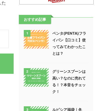
した
おすすめ記事
ペンタ(PENTA)フラ
1
イパン【口コミ】使
ってみてわかったこ
とは？
グリーンスプーンは
2
高い？なのに売れて
る！？本音をチェッ
ク！
ルピシア福袋｜冬
3