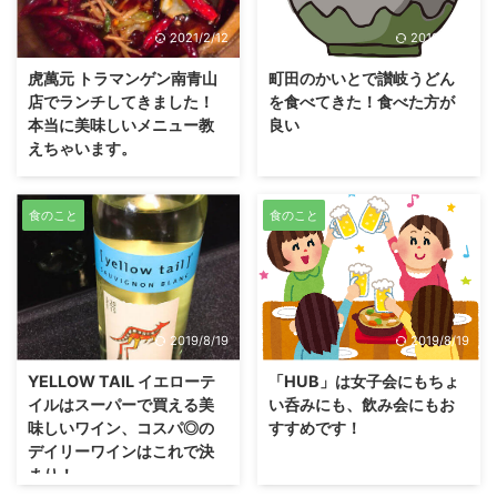
2021/2/12
2019/8/19
虎萬元 トラマンゲン南青山
町田のかいとで讃岐うどん
店でランチしてきました！
を食べてきた！食べた方が
本当に美味しいメニュー教
良い
えちゃいます。
食のこと
食のこと
2019/8/19
2019/8/19
YELLOW TAIL イエローテ
「HUB」は女子会にもちょ
イルはスーパーで買える美
い呑みにも、飲み会にもお
味しいワイン、コスパ◎の
すすめです！
デイリーワインはこれで決
まり！