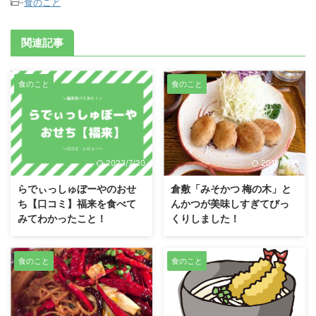
-
食のこと
関連記事
食のこと
食のこと
2023/7/20
2019/8/19
らでぃっしゅぼーやのおせ
倉敷「みそかつ 梅の木」と
ち【口コミ】福来を食べて
んかつが美味しすぎてびっ
みてわかったこと！
くりしました！
食のこと
食のこと