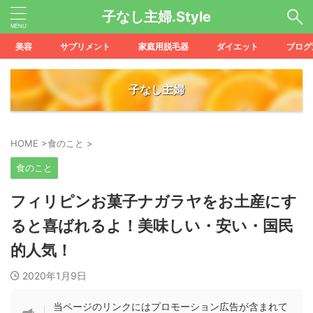
子なし主婦.Style
美容
サプリメント
家庭用脱毛器
ダイエット
ブログ
子なし主婦
HOME
>
食のこと
>
食のこと
フィリピンお菓子ナガラヤをお土産にす
ると喜ばれるよ！美味しい・安い・国民
的人気！
2020年1月9日
当ページのリンクにはプロモーション広告が含まれて